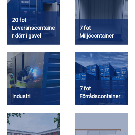
20 fot
Leveranscontaine
7 fot
r dörr i gavel
Miljöcontainer
7 fot
Industri
Förrådscontainer