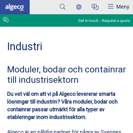
Close
Skip
Meny
to
main
content
Get in touch
Request a quote
Industri
Moduler, bodar och containrar
till industrisektorn
Du vet väl om att vi på Algeco levererar smarta
lösningar till industrin? Våra moduler, bodar och
containrar passar utmärkt för alla typer av
etableringar inom industrisektorn.
Algeco är en pålitlig partner för några av Sveriges