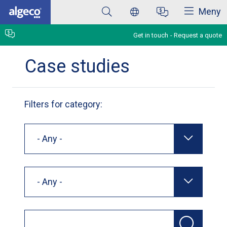
Close
Skip
Meny
to
main
content
Get in touch
Request a quote
Case studies
Filters for category:
- Any -
- Any -